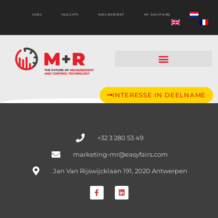
JOBS
INSIGHTS
NIEUWSBRIEF
MY EASYFAIRS
INTERESSE IN DEELNAME
+32 3 280 53 49
marketing-mr@easyfairs.com
Jan Van Rijswijcklaan 191, 2020 Antwerpen