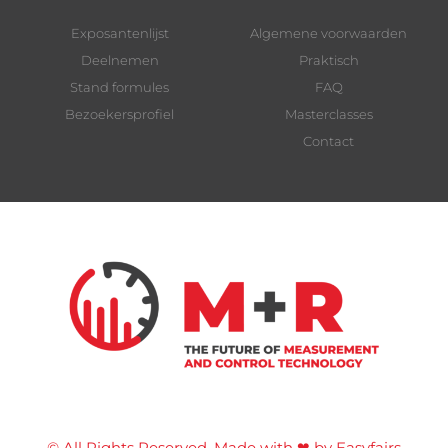
Exposantenlijst
Algemene voorwaarden
Deelnemen
Praktisch
Stand formules
FAQ
Bezoekersprofiel
Masterclasses
Contact
© All Rights Reserved. Made with ❤ by Easyfairs