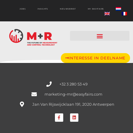
JOBS
INSIGHTS
NIEUWSBRIEF
MY EASYFAIRS
INTERESSE IN DEELNAME
+32 3 280 53 49
marketing-mr@easyfairs.com
Jan Van Rijswijcklaan 191, 2020 Antwerpen