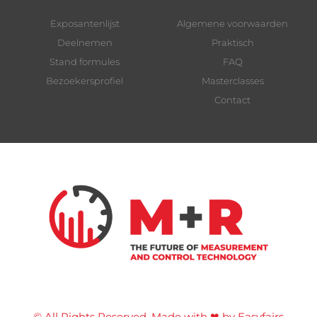
Exposantenlijst
Algemene voorwaarden
Deelnemen
Praktisch
Stand formules
FAQ
Bezoekersprofiel
Masterclasses
Contact
© All Rights Reserved. Made with ❤ by Easyfairs