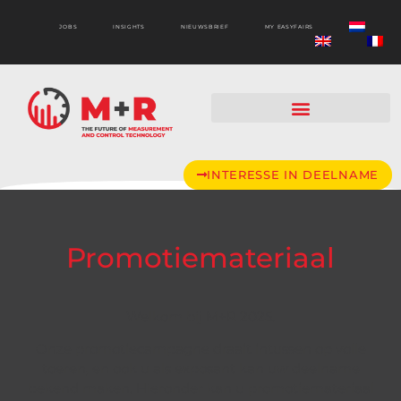
JOBS
INSIGHTS
NIEUWSBRIEF
MY EASYFAIRS
INTERESSE IN DEELNAME
Promotiemateriaal
Welkom bij M+R 2025.
Onze promotiecampagne draait intussen op volle
toeren, en ook u als exposant kan uw deelname
bekend maken. Hieronder kan u promotiemateriaal