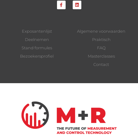
Exposantenlijst
Algemene voorwaarden
Deelnemen
Praktisch
Stand formules
FAQ
Bezoekersprofiel
Masterclasses
Contact