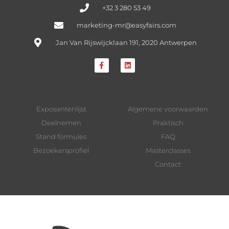
+32 3 280 53 49
marketing-mr@easyfairs.com
Jan Van Rijswijcklaan 191, 2020 Antwerpen
Exposantenlijst
Algemene voorwaarden
Deelnemen
Praktisch
Stand formules
FAQ
Bezoekersprofiel
Masterclasses
Contact