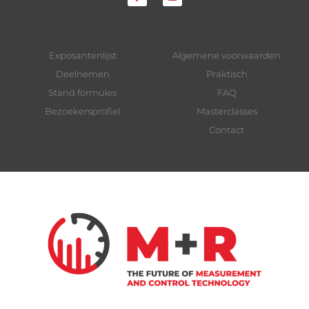
Exposantenlijst
Algemene voorwaarden
Deelnemen
Praktisch
Stand formules
FAQ
Bezoekersprofiel
Masterclasses
Contact