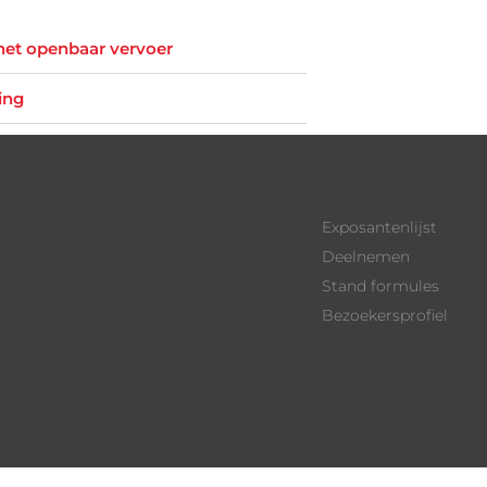
het openbaar vervoer
ing
Exposantenlijst
Deelnemen
Stand formules
Bezoekersprofiel