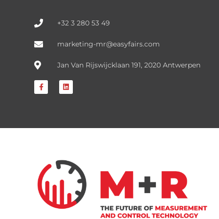
+32 3 280 53 49
marketing-mr@easyfairs.com
Jan Van Rijswijcklaan 191, 2020 Antwerpen