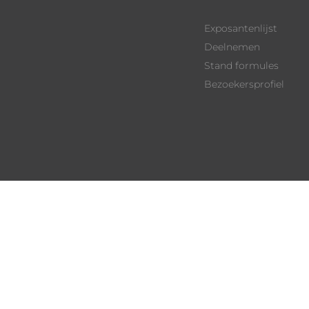
Exposantenlijst
Deelnemen
Stand formules
Bezoekersprofiel