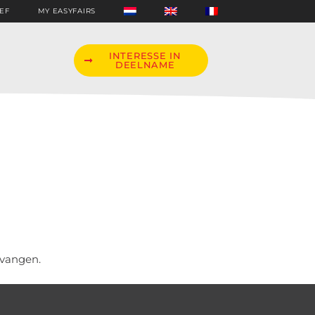
EF
MY EASYFAIRS
INTERESSE IN
DEELNAME
!
tvangen.