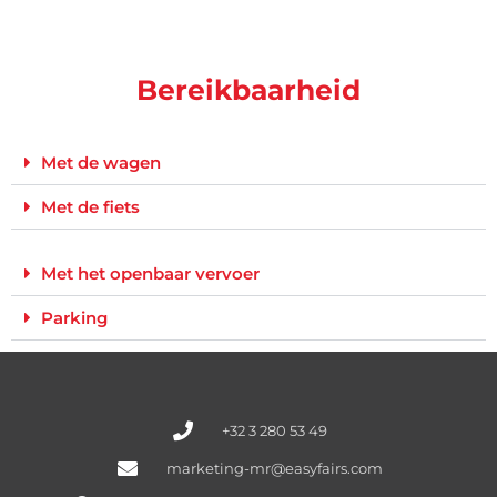
Bereikbaarheid
Met de wagen
Met de fiets
Met het openbaar vervoer
Parking
+32 3 280 53 49
marketing-mr@easyfairs.com