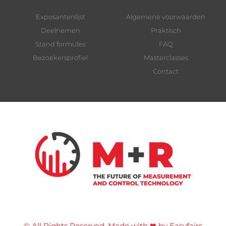
Exposantenlijst
Algemene voorwaarden
Deelnemen
Praktisch
Stand formules
FAQ
Bezoekersprofiel
Masterclasses
Contact
© All Rights Reserved. Made with ❤ by Easyfairs