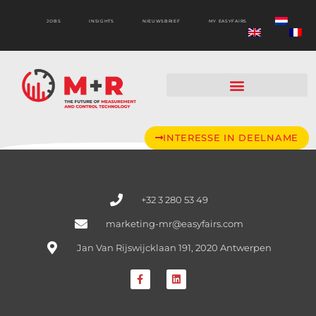
JOBS
INSIGHTS
NIEUWSBRIEF
MY EASYFAIRS
INTERESSE IN DEELNAME
+32 3 280 53 49
marketing-mr@easyfairs.com
Jan Van Rijswijcklaan 191, 2020 Antwerpen