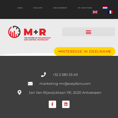
JOBS
INSIGHTS
NIEUWSBRIEF
MY EASYFAIRS
INTERESSE IN DEELNAME
+32 3 280 53 49
marketing-mr@easyfairs.com
Jan Van Rijswijcklaan 191, 2020 Antwerpen