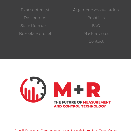
Exposantenlijst
Algemene voorwaarden
Deelnemen
Praktisch
Stand formules
FAQ
Bezoekersprofiel
Masterclasses
Contact
© All Rights Reserved. Made with ❤ by Easyfairs