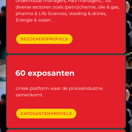
onderhouds managers, H&S managers,… uit
diverse sectoren zoals (petro)chemie, olie & gas,
pharma & Life Sciences, Voeding & drinks,
Energie & water…
BEZOEKERSPROFIEL
60 exposanten
Uniek platform waar de procesindustrie
samenkomt.
EXPOSANTENPROFIEL