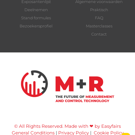
Exposantenlijst
Algemene voorwaarden
Deelnemen
Praktisch
Stand formules
FAQ
Bezoekersprofiel
Masterclasses
Contact
© All Rights Reserved. Made with ❤ by Easyfairs
General Conditions
|
Privacy Policy
|
Cookie Policy