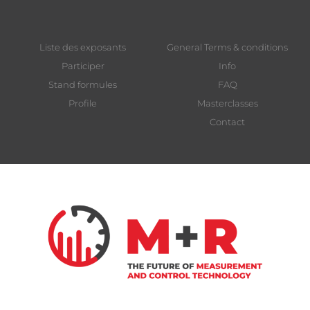
Liste des exposants
General Terms & conditions
Participer
Info
Stand formules
FAQ
Profile
Masterclasses
Contact