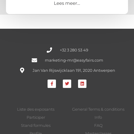
Lees meer…
+32 3 280 53 49
marketing-mr@easyfairs.com
Jan Van Rijswijcklaan 191, 2020 Antwerpen
Liste des exposants
General Terms & conditions
Participer
Info
Stand formules
FAQ
Profile
Masterclasses