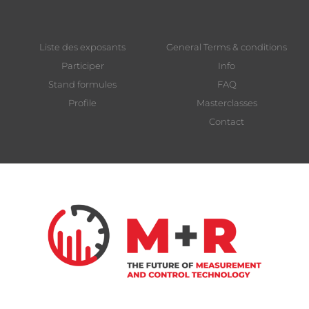
Liste des exposants
General Terms & conditions
Participer
Info
Stand formules
FAQ
Profile
Masterclasses
Contact