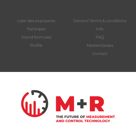
Liste des exposants
General Terms & conditions
Participer
Info
Stand formules
FAQ
Profile
Masterclasses
Contact